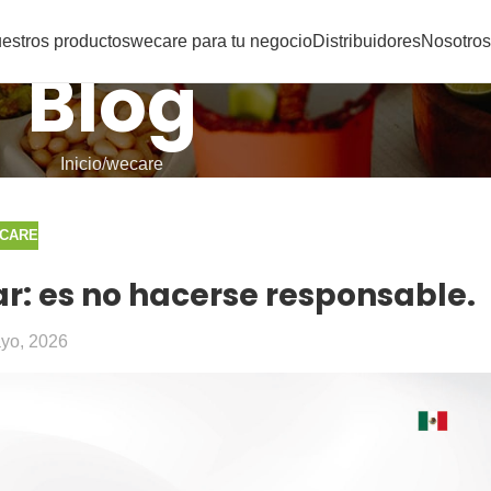
estros productos
wecare para tu negocio
Distribuidores
Nosotros
Blog
Inicio
wecare
CARE
r: es no hacerse responsable.
yo, 2026