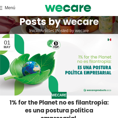
Menú
Posts by
wecare
Inicio
Articles Posted by wecare
01
MAY
WECARE
1% for the Planet no es filantropía:
es una postura política