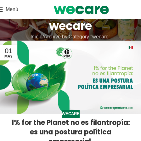
Menú
wecare
Inicio
Archive by Category "wecare"
01
MAY
WECARE
1% for the Planet no es filantropía:
es una postura política