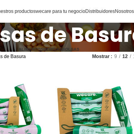
estros productos
wecare para tu negocio
Distribuidores
Nosotros
lsas de Basu
ALIMENTOS
BEBIDAS
BOLSAS
s de Basura
Mostrar
9
12