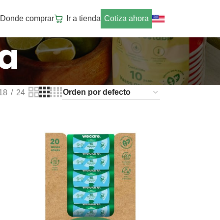
Donde comprar
Ir a tienda
Cotiza ahora
ra
18
24