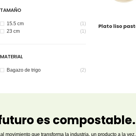
TAMAÑO
15.5 cm
(1)
Plato liso past
LEER MÁS
23 cm
(1)
MATERIAL
Bagazo de trigo
(2)
 futuro es compostable.
al movimiento que transforma la industria, un producto a la vez.