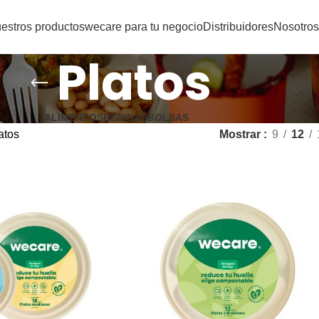
estros productos
wecare para tu negocio
Distribuidores
Nosotros
Platos
ALIMENTOS
BEBIDAS
BOLSAS
atos
Mostrar
9
12