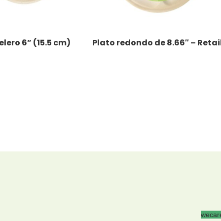
elero 6” (15.5 cm)
Plato redondo de 8.66″ – Retai
LEER MÁS
wecare