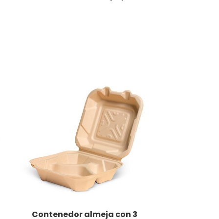
Contenedor almeja con 3
Contene
LEER MÁS
LEER MÁS